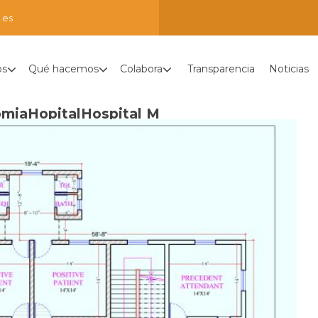
.es
os
Qué hacemos
Colabora
Transparencia
Noticias
miaHopitalHospital M