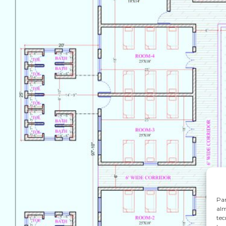
Par
alm
tec