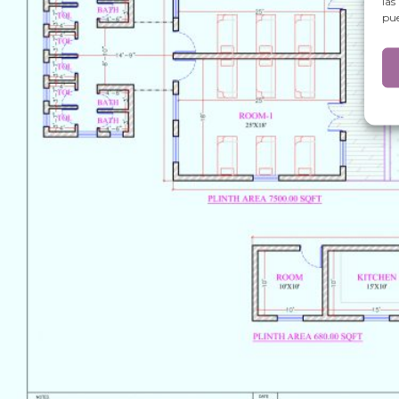
las
pue