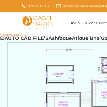
876 28 00 63
info@fundacionisabelmartin
Inicio
Quiénes som
Imagen anterior
Imagen siguiente
E:AUTO CAD FILE’SAshfaqueAtique BhaiGo