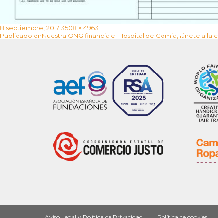
Publicado
Tamaño
8 septiembre, 2017
3508 × 4963
Navegación
el
completo
Publicado en
Nuestra ONG financia el Hospital de Gomia, ¡únete a la c
de
entradas
Aviso Legal y Política de Privacidad
Política de cookies