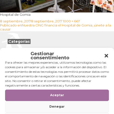
Hospital de Gomia
Publicado
Tamaño
8 septiembre, 2017
8 septiembre, 2017
1000 × 667
Navegación
el
completo
Publicado en
Nuestra ONG financia el Hospital de Gomia, ¡únete a la
de
causa!
entradas
Categorías
Categorías
Gestionar
consentimiento
Para ofrecer las mejores experiencias, utilizamos tecnologías como las
cookies para almacenar y/o acceder a la información del dispositivo. El
consentimiento de estas tecnologías nos permitirá procesar datos como
el comportamiento de navegación o las identificaciones únicas en este
sitio. No consentir o retirar el consentimiento, puede afectar
negativamente a ciertas características y funciones.
Aceptar
Denegar