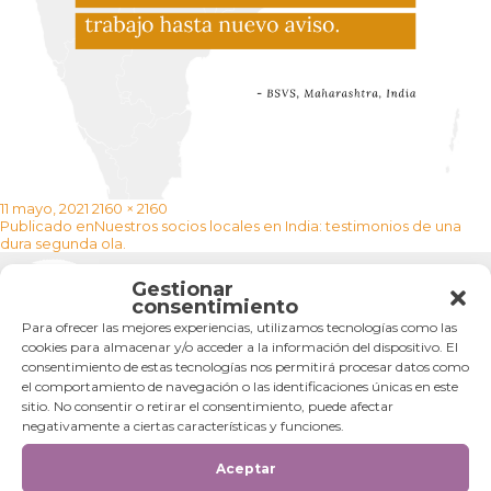
Publicado
Tamaño
11 mayo, 2021
2160 × 2160
Navegación
el
completo
Publicado en
Nuestros socios locales en India: testimonios de una
de
dura segunda ola.
entradas
Gestionar
Categorías
consentimiento
Para ofrecer las mejores experiencias, utilizamos tecnologías como las
Categorías
cookies para almacenar y/o acceder a la información del dispositivo. El
consentimiento de estas tecnologías nos permitirá procesar datos como
el comportamiento de navegación o las identificaciones únicas en este
sitio. No consentir o retirar el consentimiento, puede afectar
negativamente a ciertas características y funciones.
Aceptar