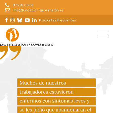
876 28 00 63
info@fundacionisabelmartin.es
Preguntas Frecuentes
Imagen siguiente
permission-to-pause