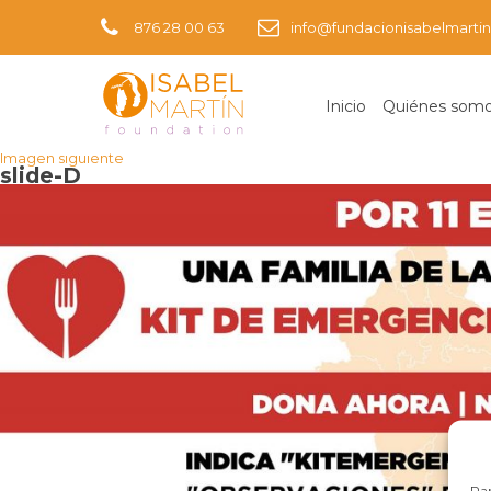
876 28 00 63
info@fundacionisabelmartin
Inicio
Quiénes som
Imagen anterior
Imagen siguiente
slide-D
Par