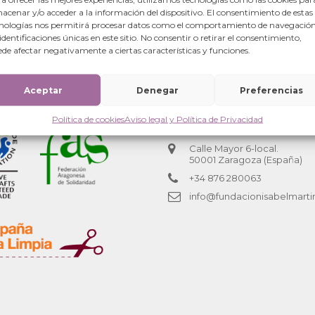
acenar y/o acceder a la información del dispositivo. El consentimiento de estas
nologías nos permitirá procesar datos como el comportamiento de navegación
 identificaciones únicas en este sitio. No consentir o retirar el consentimiento,
de afectar negativamente a ciertas características y funciones.
ra segunda ola.
Aceptar
Denegar
Preferencias
Política de cookies
Aviso legal y Política de Privacidad
Oficinas centrales
Calle Mayor 6-local.
50001 Zaragoza (España)
+34 876 280063
info@fundacionisabelmarti