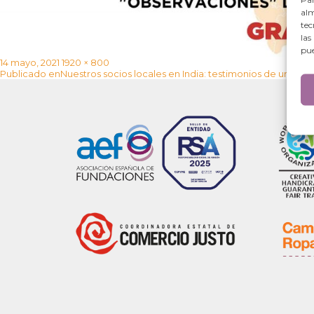
alm
tec
las
pue
Publicado
Tamaño
14 mayo, 2021
1920 × 800
Navegación
el
completo
Publicado en
Nuestros socios locales en India: testimonios de una du
de
entradas