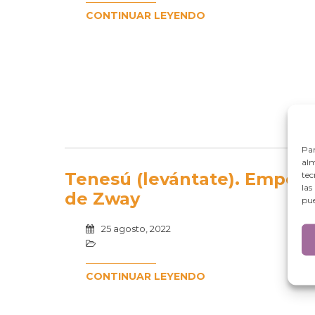
CONTINUAR LEYENDO
Par
alm
Tenesú (levántate). Empod
tec
las
de Zway
pue
25 agosto, 2022
CONTINUAR LEYENDO