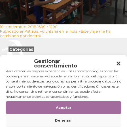
Publicado
Tamaño
10 septiembre, 2018
1600 × 1200
Navegación
el
completo
Publicado en
Patricia, voluntaria en la India: «Este viaje me ha
de
cambiado por dentro».
entradas
Categorías
Categorías
Gestionar
consentimiento
Para ofrecer las mejores experiencias, utilizamos tecnologías como las
cookies para almacenar y/o acceder a la información del dispositivo. El
consentimiento de estas tecnologías nos permitirá procesar datos como
el comportamiento de navegación o las identificaciones únicas en este
sitio. No consentir o retirar el consentimiento, puede afectar
negativamente a ciertas características y funciones.
Aceptar
Denegar