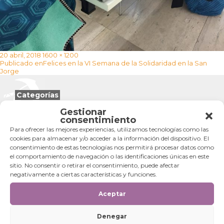
Publicado
Tamaño
20 abril, 2018
1600 × 1200
Navegación
el
completo
Publicado en
Felices en la VI Semana de la Solidaridad en la San
de
Jorge
entradas
Categorías
Gestionar
Categorías
consentimiento
Para ofrecer las mejores experiencias, utilizamos tecnologías como las
cookies para almacenar y/o acceder a la información del dispositivo. El
consentimiento de estas tecnologías nos permitirá procesar datos como
el comportamiento de navegación o las identificaciones únicas en este
sitio. No consentir o retirar el consentimiento, puede afectar
negativamente a ciertas características y funciones.
Aceptar
Denegar