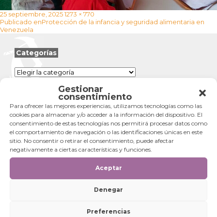
Publicado
Tamaño
25 septiembre, 2025
1273 × 770
Navegación
el
completo
Publicado en
Protección de la infancia y seguridad alimentaria en
de
Venezuela
entradas
Categorías
Categorías
Gestionar
consentimiento
Para ofrecer las mejores experiencias, utilizamos tecnologías como las
cookies para almacenar y/o acceder a la información del dispositivo. El
consentimiento de estas tecnologías nos permitirá procesar datos como
el comportamiento de navegación o las identificaciones únicas en este
sitio. No consentir o retirar el consentimiento, puede afectar
negativamente a ciertas características y funciones.
Aceptar
Denegar
Preferencias