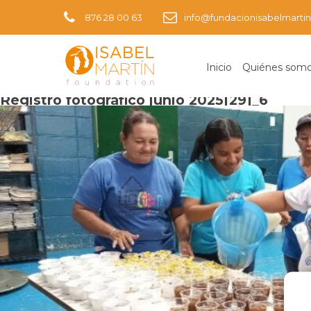
876 28 00 63
info@fundacionisabelmartin
Inicio
Quiénes som
Imagen anterior
Registro fotográfico junio 2025[29]_6