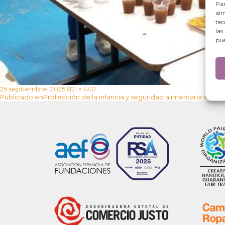
Par
alm
tec
las
pue
Publicado
Tamaño
25 septiembre, 2025
821 × 440
Navegación
el
completo
Publicado en
Protección de la infancia y seguridad alimentaria en Ve
de
entradas