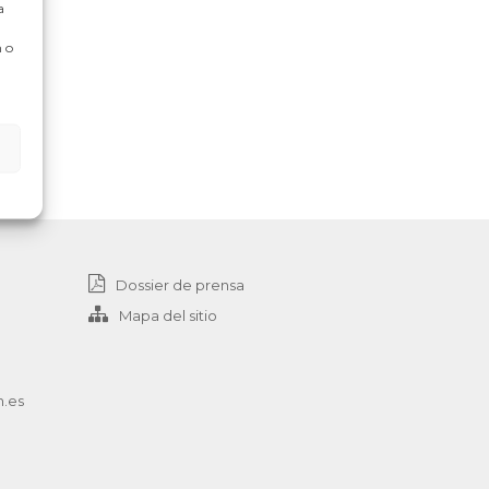
a
 o
Dossier de prensa
Mapa del sitio
n.es