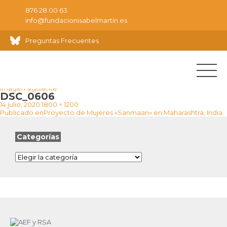
876 28 00 63
info@fundacionisabelmartin.es
Preguntas Frecuentes
Imagen anterior
Imagen siguiente
DSC_0606
Publicado
Tamaño
14 julio, 2020
1800 × 1200
Navegación
el
completo
Publicado en
Proyecto de Mujeres «Sanmaan» en Maharashtra, India.
de
entradas
Categorías
Categorías