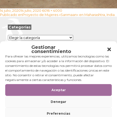
Publicado
Tamaño
14 julio, 2020
14 julio, 2020
6016 × 4000
Navegación
el
completo
Publicado en
Proyecto de Mujeres «Sanmaan» en Maharashtra, India.
de
entradas
Categorías
Categorías
Gestionar
consentimiento
Para ofrecer las mejores experiencias, utilizamos tecnologías como las
cookies para almacenar y/o acceder a la información del dispositivo. El
consentimiento de estas tecnologías nos permitirá procesar datos como
el comportamiento de navegación o las identificaciones únicas en este
sitio. No consentir o retirar el consentimiento, puede afectar
negativamente a ciertas características y funciones.
Aceptar
Denegar
Preferencias