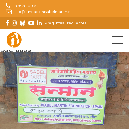
876 28 00 63
info@fundacionisabelmartin.es
Preguntas Frecuentes
Imagen siguiente
DSC_0609