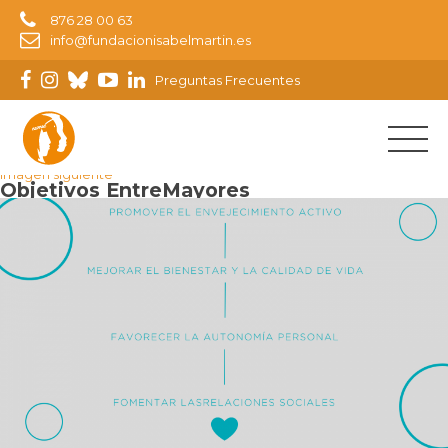
876 28 00 63
info@fundacionisabelmartin.es
Preguntas Frecuentes
Imagen anterior
Imagen siguiente
Objetivos EntreMayores