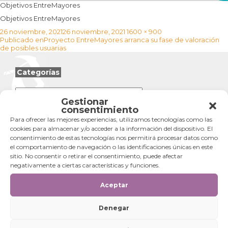
Objetivos EntreMayores
Objetivos EntreMayores
Publicado
Tamaño
26 noviembre, 2021
26 noviembre, 2021
1600 × 900
Navegación
el
completo
Publicado en
Proyecto EntreMayores arranca su fase de valoración
de
de posibles usuarias
entradas
Categorías
Categorías
Gestionar
consentimiento
Para ofrecer las mejores experiencias, utilizamos tecnologías como las
cookies para almacenar y/o acceder a la información del dispositivo. El
consentimiento de estas tecnologías nos permitirá procesar datos como
el comportamiento de navegación o las identificaciones únicas en este
sitio. No consentir o retirar el consentimiento, puede afectar
negativamente a ciertas características y funciones.
Aceptar
Denegar