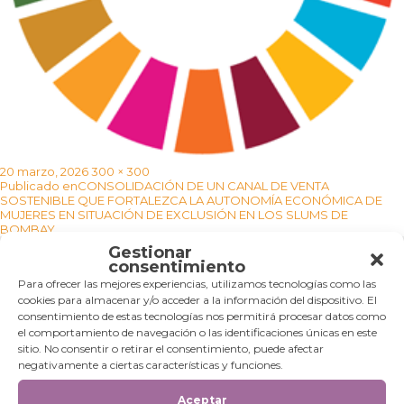
Publicado
Tamaño
20 marzo, 2026
300 × 300
Navegación
el
completo
Publicado en
CONSOLIDACIÓN DE UN CANAL DE VENTA
de
SOSTENIBLE QUE FORTALEZCA LA AUTONOMÍA ECONÓMICA DE
entradas
MUJERES EN SITUACIÓN DE EXCLUSIÓN EN LOS SLUMS DE
BOMBAY
Gestionar
consentimiento
Categorías
Para ofrecer las mejores experiencias, utilizamos tecnologías como las
cookies para almacenar y/o acceder a la información del dispositivo. El
Categorías
consentimiento de estas tecnologías nos permitirá procesar datos como
el comportamiento de navegación o las identificaciones únicas en este
sitio. No consentir o retirar el consentimiento, puede afectar
negativamente a ciertas características y funciones.
Aceptar