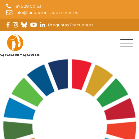
876 28 00 63
info@fundacionisabelmartin.es
Preguntas Frecuentes
Imagen anterior
global-goals