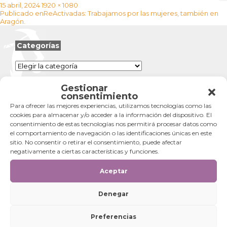
Publicado
Tamaño
15 abril, 2024
1920 × 1080
Navegación
el
completo
Publicado en
ReActivadas: Trabajamos por las mujeres, también en
de
Aragón.
entradas
Categorías
Categorías
Gestionar
consentimiento
Para ofrecer las mejores experiencias, utilizamos tecnologías como las
cookies para almacenar y/o acceder a la información del dispositivo. El
consentimiento de estas tecnologías nos permitirá procesar datos como
el comportamiento de navegación o las identificaciones únicas en este
sitio. No consentir o retirar el consentimiento, puede afectar
negativamente a ciertas características y funciones.
Aceptar
Denegar
Preferencias