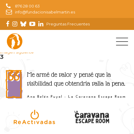
876 28 00 63
info@fundacionisabelmartin.es
Preguntas Frecuentes
Imagen anterior
Imagen siguiente
3