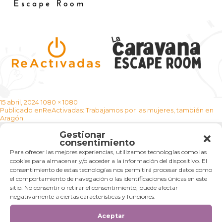
Publicado
Tamaño
15 abril, 2024
1080 × 1080
Navegación
el
completo
Publicado en
ReActivadas: Trabajamos por las mujeres, también en
de
Aragón.
entradas
Gestionar
Categorías
consentimiento
Para ofrecer las mejores experiencias, utilizamos tecnologías como las
Categorías
cookies para almacenar y/o acceder a la información del dispositivo. El
consentimiento de estas tecnologías nos permitirá procesar datos como
el comportamiento de navegación o las identificaciones únicas en este
sitio. No consentir o retirar el consentimiento, puede afectar
negativamente a ciertas características y funciones.
Aceptar