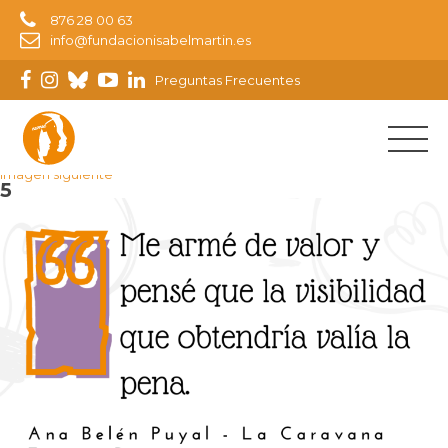
876 28 00 63
info@fundacionisabelmartin.es
Preguntas Frecuentes
Imagen anterior
Imagen siguiente
5