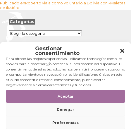
Navegación
el
completo
Publicado en
Roberto viaja como voluntario a Bolivia con «Maletas
de
de ilusión»
entradas
Categorías
Categorías
Gestionar
consentimiento
Para ofrecer las mejores experiencias, utilizamos tecnologías como las
cookies para almacenar y/o acceder a la información del dispositivo. El
consentimiento de estas tecnologías nos permitirá procesar datos como
el comportamiento de navegación o las identificaciones únicas en este
sitio. No consentir o retirar el consentimiento, puede afectar
negativamente a ciertas características y funciones.
Aceptar
Denegar
Preferencias