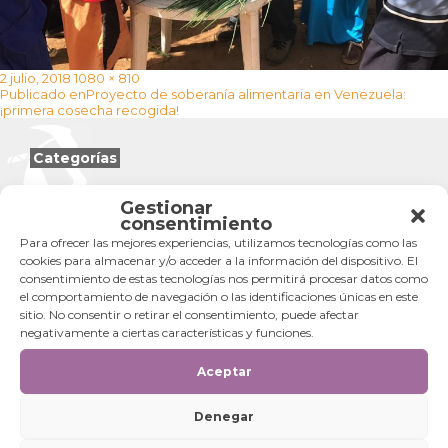
Publicado
Tamaño
2 julio, 2018
1080 × 810
Navegación
el
completo
Publicado en
Proyecto de soberanía alimentaria en Venezuela:
de
¡primera cosecha recogida!
entradas
Categorías
Categorías
Gestionar
consentimiento
Para ofrecer las mejores experiencias, utilizamos tecnologías como las
cookies para almacenar y/o acceder a la información del dispositivo. El
consentimiento de estas tecnologías nos permitirá procesar datos como
el comportamiento de navegación o las identificaciones únicas en este
sitio. No consentir o retirar el consentimiento, puede afectar
negativamente a ciertas características y funciones.
Aceptar
Denegar