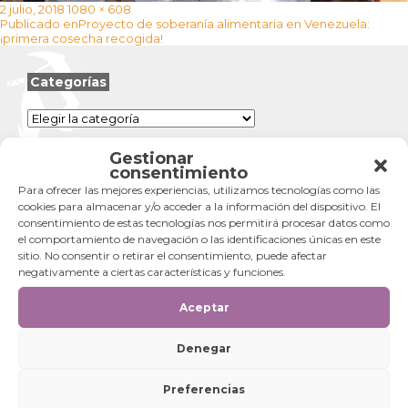
Publicado
Tamaño
2 julio, 2018
1080 × 608
Navegación
el
completo
Publicado en
Proyecto de soberanía alimentaria en Venezuela:
de
¡primera cosecha recogida!
entradas
Categorías
Categorías
Gestionar
consentimiento
Para ofrecer las mejores experiencias, utilizamos tecnologías como las
cookies para almacenar y/o acceder a la información del dispositivo. El
consentimiento de estas tecnologías nos permitirá procesar datos como
el comportamiento de navegación o las identificaciones únicas en este
sitio. No consentir o retirar el consentimiento, puede afectar
negativamente a ciertas características y funciones.
Aceptar
Denegar
Preferencias