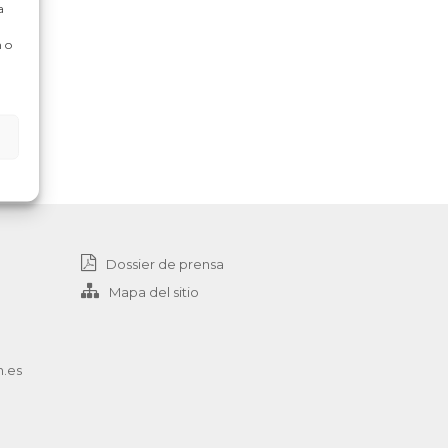
a
 o
Dossier de prensa
Mapa del sitio
n.es