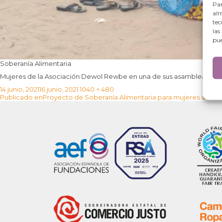
Par
alm
tec
las
pue
Soberanía Alimentaria
Mujeres de la Asociación Dewol Rewbe en una de sus asambleas (Pe
Publicado
Tamaño
14 junio, 2021
16 junio, 2021
1040 × 480
Navegación
el
completo
Publicado en
Proyecto de Soberanía Alimentaria para mujeres al nor
de
entradas