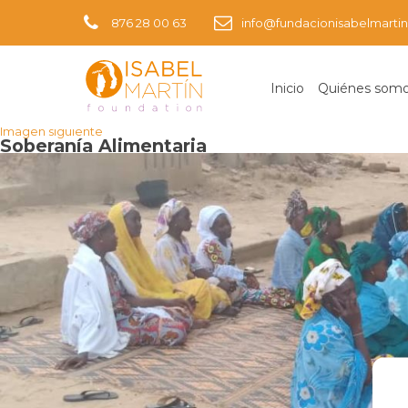
876 28 00 63
info@fundacionisabelmartin
Inicio
Quiénes som
Imagen anterior
Imagen siguiente
Soberanía Alimentaria