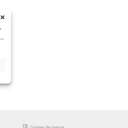
a
 o
Dossier de prensa