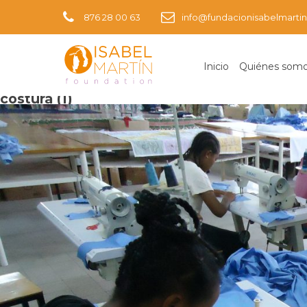
876 28 00 63
info@fundacionisabelmartin
Inicio
Quiénes som
Imagen siguiente
costura (1)