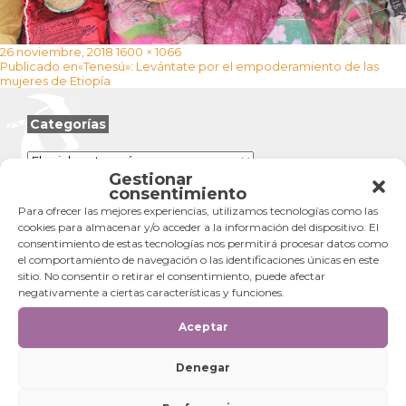
Publicado
Tamaño
26 noviembre, 2018
1600 × 1066
Navegación
el
completo
Publicado en
«Tenesú»: Levántate por el empoderamiento de las
de
mujeres de Etiopía
entradas
Categorías
Categorías
Gestionar
consentimiento
Para ofrecer las mejores experiencias, utilizamos tecnologías como las
cookies para almacenar y/o acceder a la información del dispositivo. El
consentimiento de estas tecnologías nos permitirá procesar datos como
el comportamiento de navegación o las identificaciones únicas en este
sitio. No consentir o retirar el consentimiento, puede afectar
negativamente a ciertas características y funciones.
Aceptar
Denegar