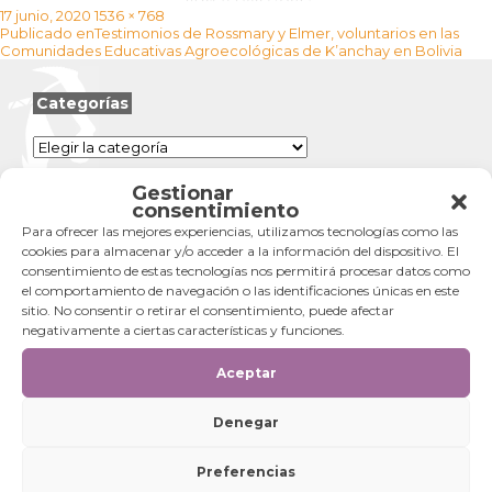
Publicado
Tamaño
17 junio, 2020
1536 × 768
Navegación
el
completo
Publicado en
Testimonios de Rossmary y Elmer, voluntarios en las
de
Comunidades Educativas Agroecológicas de K’anchay en Bolivia
entradas
Categorías
Categorías
Gestionar
consentimiento
Para ofrecer las mejores experiencias, utilizamos tecnologías como las
cookies para almacenar y/o acceder a la información del dispositivo. El
consentimiento de estas tecnologías nos permitirá procesar datos como
el comportamiento de navegación o las identificaciones únicas en este
sitio. No consentir o retirar el consentimiento, puede afectar
negativamente a ciertas características y funciones.
Aceptar
Denegar
Preferencias