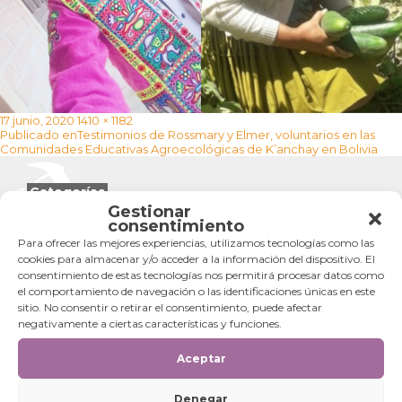
Publicado
Tamaño
17 junio, 2020
1410 × 1182
Navegación
el
completo
Publicado en
Testimonios de Rossmary y Elmer, voluntarios en las
de
Comunidades Educativas Agroecológicas de K’anchay en Bolivia
entradas
Categorías
Gestionar
consentimiento
Categorías
Para ofrecer las mejores experiencias, utilizamos tecnologías como las
cookies para almacenar y/o acceder a la información del dispositivo. El
consentimiento de estas tecnologías nos permitirá procesar datos como
el comportamiento de navegación o las identificaciones únicas en este
sitio. No consentir o retirar el consentimiento, puede afectar
negativamente a ciertas características y funciones.
Aceptar
Denegar