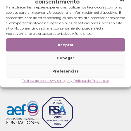
consentimiento
Para ofrecer las mejores experiencias, utilizamos tecnologías como las
cookies para almacenar y/o acceder a la información del dispositivo. El
consentimiento de estas tecnologías nos permitirá procesar datos como
el comportamiento de navegación o las identificaciones únicas en este
sitio. No consentir o retirar el consentimiento, puede afectar
Publicado
Tamaño
23 julio, 2018
23 julio, 2018
900 × 1600
negativamente a ciertas características y funciones.
Navegación
el
completo
Publicado en
¡Comienza la cuenta atrás para nuestras voluntarias!
de
entradas
Aceptar
Categorías
Denegar
Categorías
Preferencias
Política de cookies
Aviso legal y Política de Privacidad