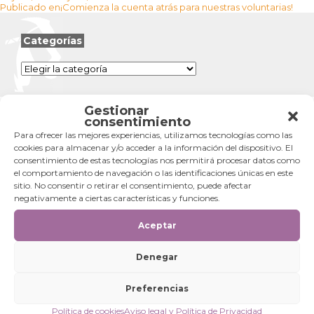
Navegación
el
completo
Publicado en
¡Comienza la cuenta atrás para nuestras voluntarias!
de
entradas
Categorías
Categorías
Gestionar
consentimiento
Para ofrecer las mejores experiencias, utilizamos tecnologías como las
cookies para almacenar y/o acceder a la información del dispositivo. El
consentimiento de estas tecnologías nos permitirá procesar datos como
el comportamiento de navegación o las identificaciones únicas en este
sitio. No consentir o retirar el consentimiento, puede afectar
negativamente a ciertas características y funciones.
Aceptar
Denegar
Preferencias
Política de cookies
Aviso legal y Política de Privacidad