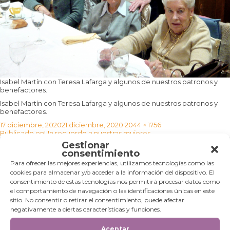
Isabel Martín con Teresa Lafarga y algunos de nuestros patronos y
benefactores.
Isabel Martín con Teresa Lafarga y algunos de nuestros patronos y
benefactores.
Publicado
Tamaño
17 diciembre, 2020
21 diciembre, 2020
2044 × 1756
Navegación
el
completo
Publicado en
Un recuerdo a nuestras mujeres…
de
Gestionar
entradas
consentimiento
Categorías
Para ofrecer las mejores experiencias, utilizamos tecnologías como las
cookies para almacenar y/o acceder a la información del dispositivo. El
Categorías
consentimiento de estas tecnologías nos permitirá procesar datos como
el comportamiento de navegación o las identificaciones únicas en este
sitio. No consentir o retirar el consentimiento, puede afectar
negativamente a ciertas características y funciones.
Aceptar