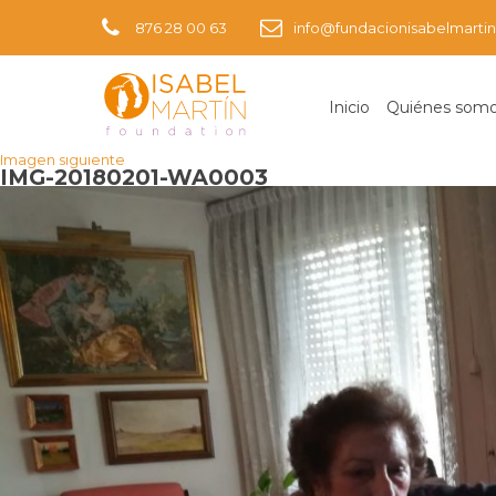
876 28 00 63
info@fundacionisabelmartin
Inicio
Quiénes som
Imagen anterior
Imagen siguiente
IMG-20180201-WA0003