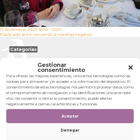
Publicado
Tamaño
17 diciembre, 2020
1600 × 1200
Navegación
el
completo
Publicado en
Un recuerdo a nuestras mujeres…
de
entradas
Categorías
Categorías
Gestionar
consentimiento
Para ofrecer las mejores experiencias, utilizamos tecnologías como las
cookies para almacenar y/o acceder a la información del dispositivo. El
consentimiento de estas tecnologías nos permitirá procesar datos como
el comportamiento de navegación o las identificaciones únicas en este
sitio. No consentir o retirar el consentimiento, puede afectar
negativamente a ciertas características y funciones.
Aceptar
Denegar