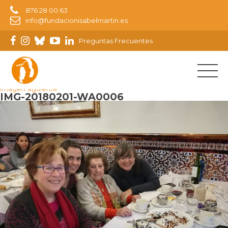
876 28 00 63
info@fundacionisabelmartin.es
Preguntas Frecuentes
Imagen anterior
Imagen siguiente
IMG-20180201-WA0006