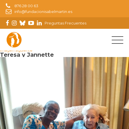
876 28 00 63
info@fundacionisabelmartin.es
Preguntas Frecuentes
Imagen anterior
Imagen siguiente
Teresa y Jannette