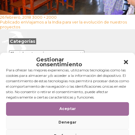
Publicado
Tamaño
26 febrero, 2018
3000 × 2000
Navegación
el
completo
Publicado en
Viajamos a la India para ver la evolución de nuestros
de
proyectos
entradas
Categorías
Categorías
Gestionar
consentimiento
Para ofrecer las mejores experiencias, utilizamos tecnologías como las
cookies para almacenar y/o acceder a la información del dispositivo. El
consentimiento de estas tecnologías nos permitirá procesar datos como
el comportamiento de navegación o las identificaciones únicas en este
sitio. No consentir o retirar el consentimiento, puede afectar
negativamente a ciertas características y funciones.
Aceptar
Denegar