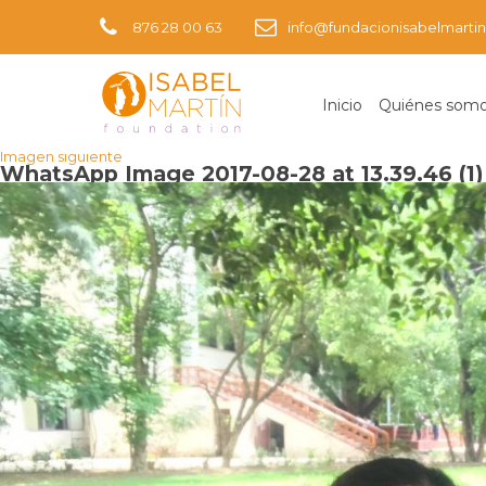
876 28 00 63
info@fundacionisabelmartin
Inicio
Quiénes som
Imagen anterior
Imagen siguiente
WhatsApp Image 2017-08-28 at 13.39.46 (1)