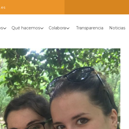
.es
os
Qué hacemos
Colabora
Transparencia
Noticias