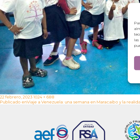
Par
alm
tec
las
pue
Publicado
Tamaño
22 febrero, 2023
1024 × 688
Navegación
el
completo
Publicado en
Viaje a Venezuela: una semana en Maracaibo y la reali
de
entradas