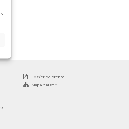
a
 o
Dossier de prensa
Mapa del sitio
n.es