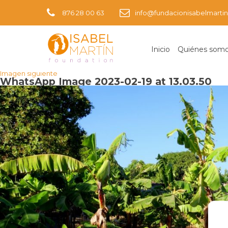
876 28 00 63
info@fundacionisabelmartin
Inicio
Quiénes som
Imagen anterior
Imagen siguiente
WhatsApp Image 2023-02-19 at 13.03.50