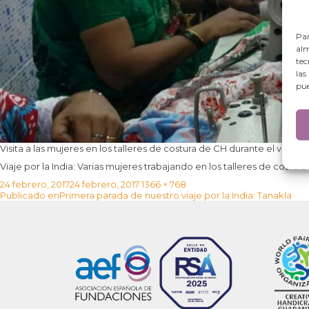
Par
alm
tec
las
pue
Visita a las mujeres en los talleres de costura de CH durante el viaje por
Viaje por la India: Varias mujeres trabajando en los talleres de costura
Publicado
Tamaño
24 febrero, 2017
24 febrero, 2017
1366 × 768
Navegación
el
completo
Publicado en
Primera parada de nuestro viaje por la India: Tanakla
de
entradas