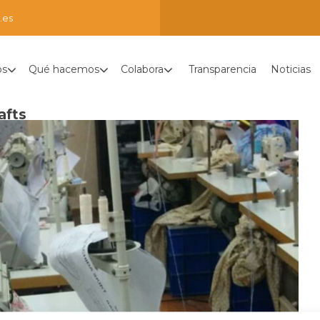
.es
os
Qué hacemos
Colabora
Transparencia
Noticias
afts