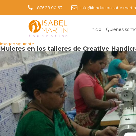
876 28 00 63
info@fundacionisabelmartin
Inicio
Quiénes som
Imagen anterior
Imagen siguiente
Mujeres en los talleres de Creative Handicr