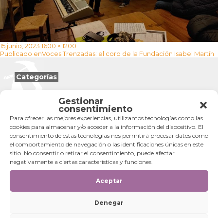
Publicado
Tamaño
15 junio, 2023
1600 × 1200
Navegación
el
completo
Publicado en
Voces Trenzadas: el coro de la Fundación Isabel Martín
de
entradas
Categorías
Categorías
Gestionar
consentimiento
Para ofrecer las mejores experiencias, utilizamos tecnologías como las
cookies para almacenar y/o acceder a la información del dispositivo. El
consentimiento de estas tecnologías nos permitirá procesar datos como
el comportamiento de navegación o las identificaciones únicas en este
sitio. No consentir o retirar el consentimiento, puede afectar
negativamente a ciertas características y funciones.
Aceptar
Denegar