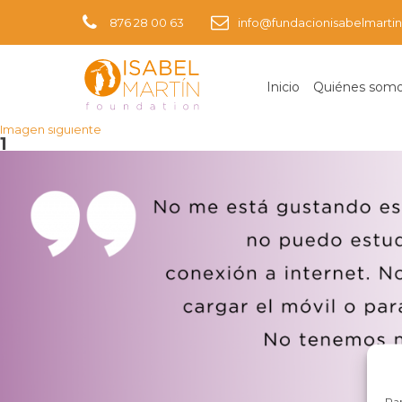
876 28 00 63
info@fundacionisabelmartin
Inicio
Quiénes som
Imagen anterior
Imagen siguiente
1
Par