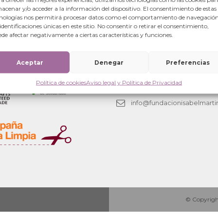
acenar y/o acceder a la información del dispositivo. El consentimiento de estas
nologías nos permitirá procesar datos como el comportamiento de navegación
cia en tiempos de COVID-19 en el Maharashtra, India.
 identificaciones únicas en este sitio. No consentir o retirar el consentimiento,
de afectar negativamente a ciertas características y funciones.
Oficinas centrales
Aceptar
Denegar
Preferencias
Calle Mayor 6-local.
50001 Zaragoza (España)
Política de cookies
Aviso legal y Política de Privacidad
+34 876 280063
info@fundacionisabelmarti
© Copyright