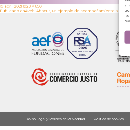
alm
Publicado
Tamaño
19 abril, 2021
1920 × 650
Navegación
tec
el
completo
Publicado en
Avehi Abacus, un ejemplo de acompañamiento a la infan
de
las
entradas
pue
Aviso Legal y Política de Privacidad
Política de cookies