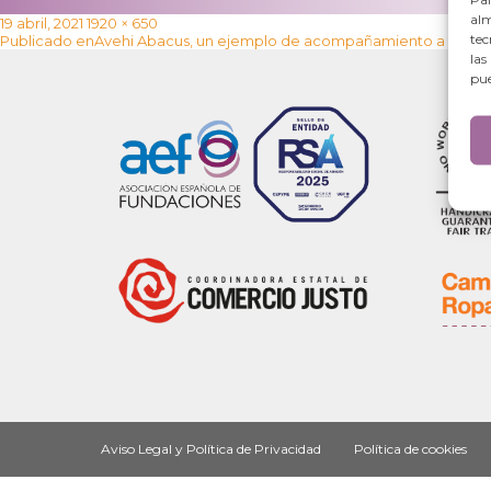
alm
Publicado
Tamaño
19 abril, 2021
1920 × 650
Navegación
tec
el
completo
Publicado en
Avehi Abacus, un ejemplo de acompañamiento a la infan
de
las
entradas
pue
Aviso Legal y Política de Privacidad
Política de cookies