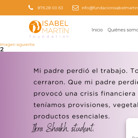
876 28 00 63
info@fundacionisabelmartin
Inicio
Quiénes som
Imagen anterior
Imagen siguiente
2
Par