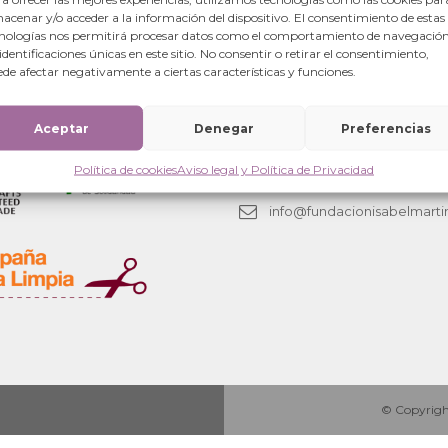
acenar y/o acceder a la información del dispositivo. El consentimiento de estas
nologías nos permitirá procesar datos como el comportamiento de navegación
cia en tiempos de COVID-19 en el Maharashtra, India.
 identificaciones únicas en este sitio. No consentir o retirar el consentimiento,
de afectar negativamente a ciertas características y funciones.
Oficinas centrales
Aceptar
Denegar
Preferencias
Calle Mayor 6-local.
50001 Zaragoza (España)
Política de cookies
Aviso legal y Política de Privacidad
+34 876 280063
info@fundacionisabelmarti
© Copyright