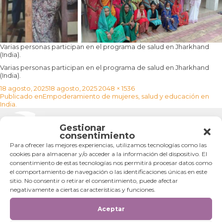
Varias personas participan en el programa de salud en Jharkhand
(India).
Varias personas participan en el programa de salud en Jharkhand
(India).
Publicado
Tamaño
18 agosto, 2025
18 agosto, 2025
2048 × 1536
Navegación
el
completo
Publicado en
Empoderamiento de mujeres, salud y educación en
de
India.
entradas
Gestionar
Categorías
consentimiento
Para ofrecer las mejores experiencias, utilizamos tecnologías como las
Categorías
cookies para almacenar y/o acceder a la información del dispositivo. El
consentimiento de estas tecnologías nos permitirá procesar datos como
el comportamiento de navegación o las identificaciones únicas en este
sitio. No consentir o retirar el consentimiento, puede afectar
negativamente a ciertas características y funciones.
Aceptar