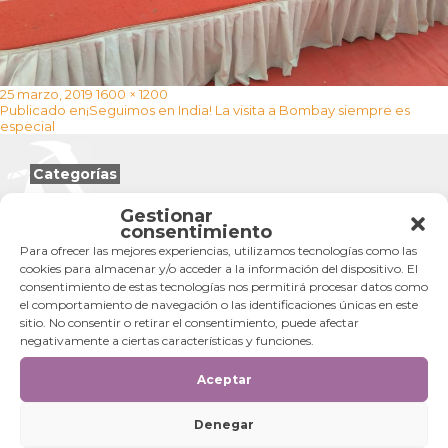
Publicado
Tamaño
25 marzo, 2019
1600 × 1200
Navegación
el
completo
Publicado en
¡Seguimos en India! La visita a Bombay siempre es
de
especial
entradas
Categorías
Categorías
Gestionar
consentimiento
Para ofrecer las mejores experiencias, utilizamos tecnologías como las
cookies para almacenar y/o acceder a la información del dispositivo. El
consentimiento de estas tecnologías nos permitirá procesar datos como
el comportamiento de navegación o las identificaciones únicas en este
sitio. No consentir o retirar el consentimiento, puede afectar
negativamente a ciertas características y funciones.
Aceptar
Denegar