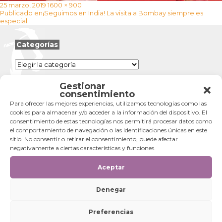
Publicado
Tamaño
25 marzo, 2019
1600 × 900
Navegación
el
completo
Publicado en
¡Seguimos en India! La visita a Bombay siempre es
de
especial
entradas
Categorías
Categorías
Gestionar
consentimiento
Para ofrecer las mejores experiencias, utilizamos tecnologías como las
cookies para almacenar y/o acceder a la información del dispositivo. El
consentimiento de estas tecnologías nos permitirá procesar datos como
el comportamiento de navegación o las identificaciones únicas en este
sitio. No consentir o retirar el consentimiento, puede afectar
negativamente a ciertas características y funciones.
Aceptar
Denegar
Preferencias