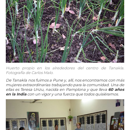
Huerto propio en los alrededores del centro de Tanakla.
Fotografía de Carlos Malo.
De Tanakla nos fuimos a Pune y, allí, nos encontramos con más
mujeres extraordinarias trabajando para la comunidad. Una de
ellas es Teresa Unzu, nacida en Pamplona y que lleva
60 años
en la India
con un vigor y una fuerza que todos quisiéramos.