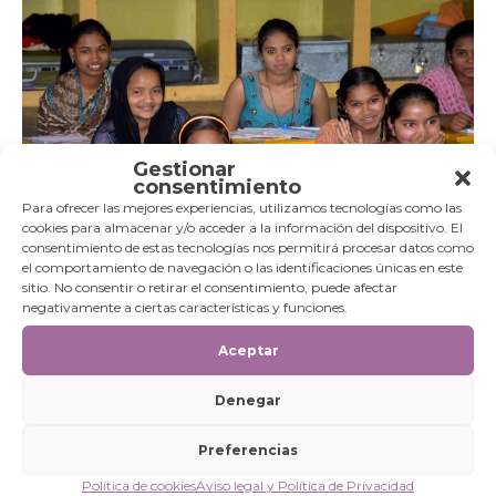
Gestionar
consentimiento
Para ofrecer las mejores experiencias, utilizamos tecnologías como las
cookies para almacenar y/o acceder a la información del dispositivo. El
consentimiento de estas tecnologías nos permitirá procesar datos como
el comportamiento de navegación o las identificaciones únicas en este
Niñas asistiendo a clase en el centro de Tanakla, India.
sitio. No consentir o retirar el consentimiento, puede afectar
Fotografía de Carlos Malo.
negativamente a ciertas características y funciones.
Esta misión ha conseguido también ayudar en el
agrupamiento de mujeres locales para realizar trabajos
Aceptar
que les permitan mejorar sus condiciones de vida.
De
hecho, han llegado a crear una especie de «banco» propio en el
que cada una de ellas ingresa un importe mensual y que está
Denegar
disponible para poder ayudar a las mujeres que lo necesiten en
cada momento, bien por muerte del marido, enfermedad,
Preferencias
reparaciones, etc.
Política de cookies
Aviso legal y Política de Privacidad