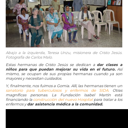
Abajo a la izquierda, Teresa Unzu, misionera de Cristo Jesús.
Fotografía de Carlos Malo.
Estas hermanas de Cristo Jesús se dedican a
dar clases a
niños para que puedan mejorar su vida en el futuro.
Así
mismo, se ocupan de sus propias hermanas cuando ya son
mayores y necesitan cuidados.
Y, finalmente, nos fuimos a Gomia. Allí, las hermanas tienen un
sanatorio para tuberculosos y enfermos de SIDA.
Otras
magníficas personas. La Fundación Isabel Martín está
financiando la
construcción del nuevo Hospital
para tratar a los
enfermos y
dar asistencia médica a la comunidad.