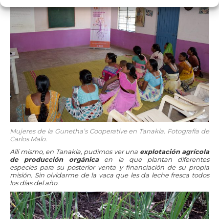
Mujeres de la Gunetha’s Cooperative en Tanakla. Fotografía de
Carlos Malo.
Allí mismo, en Tanakla, pudimos ver una
explotación agrícola
de producción orgánica
en la que plantan diferentes
especies para su posterior venta y financiación de su propia
misión. Sin olvidarme de la vaca que les da leche fresca todos
los días del año.