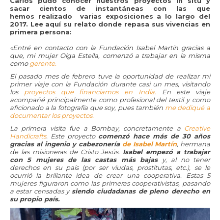
Carlos pudo conocer nuestros proyectos in situ y
sacar cientos de instantáneas con las que
hemos realizado varias exposiciones a lo largo del
2017. Lee aquí su relato donde repasa sus vivencias en
primera persona:
«Entré en contacto con la Fundación Isabel Martín gracias a
que, mi mujer Olga Estella, comenzó a trabajar en la misma
como
gerente.
El pasado mes de febrero tuve la oportunidad de realizar mi
primer viaje con la Fundación durante casi un mes, visitando
los
proyectos que financiamos en India.
En este viaje
acompañé principalmente como profesional del textil y como
aficionado a la fotografía que soy, pues también
me dediqué a
documentar los proyectos.
La primera visita fue a Bombay, concretamente a
Creative
Handicrafts
. Este proyecto
comenzó hace más de 30 años
gracias al ingenio y cabezonería
de Isabel Martín
, hermana
de las misioneras de Cristo Jesús.
Isabel empezó a trabajar
con 5 mujeres de las castas más bajas
y, al no tener
derechos en su país (por ser viudas, prostitutas, etc.), se le
ocurrió la brillante idea de crear una cooperativa. Estas 5
mujeres figuraron como las primeras cooperativistas, pasando
a estar censadas y
siendo ciudadanas de pleno derecho en
su propio país.