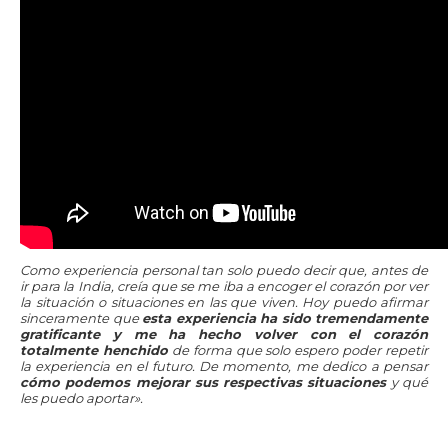
Como experiencia personal tan solo puedo decir que, antes de
ir para la India, creía que se me iba a encoger el corazón por ver
la situación o situaciones en las que viven. Hoy puedo afirmar
sinceramente que
esta experiencia ha sido tremendamente
gratificante y me ha hecho volver con el corazón
totalmente henchido
de forma que solo espero poder repetir
la experiencia en el futuro. De momento, me dedico a pensar
cómo podemos mejorar sus respectivas situaciones
y qué
les puedo aportar».