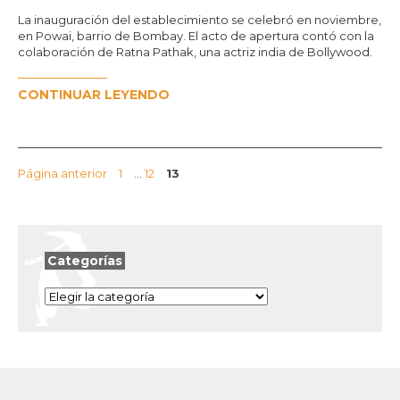
La inauguración del establecimiento se celebró en noviembre,
en Powai, barrio de Bombay. El acto de apertura contó con la
colaboración de Ratna Pathak, una actriz india de Bollywood.
CONTINUAR LEYENDO
Página
Página
Página
Página anterior
1
…
12
13
Categorías
Categorías