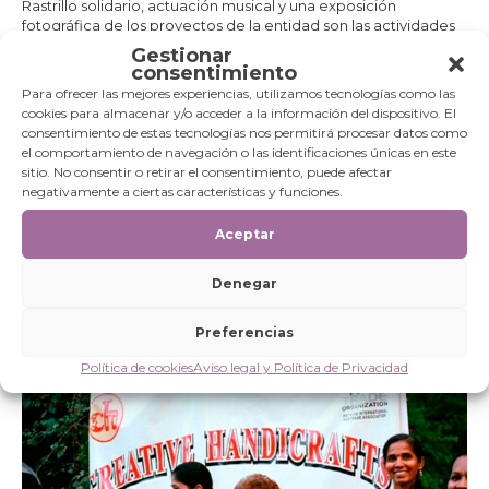
Rastrillo solidario, actuación musical y una exposición
fotográfica de los proyectos de la entidad son las actividades
que se han organizado del 10 al 15 de octubre en la residencia
Gestionar
de Cáritas Santa Teresa de Zaragoza con motivo de la XIX
consentimiento
semana cultural.
Para ofrecer las mejores experiencias, utilizamos tecnologías como las
cookies para almacenar y/o acceder a la información del dispositivo. El
consentimiento de estas tecnologías nos permitirá procesar datos como
CONTINUAR LEYENDO
el comportamiento de navegación o las identificaciones únicas en este
sitio. No consentir o retirar el consentimiento, puede afectar
negativamente a ciertas características y funciones.
Nace la Fundación Isabel
Aceptar
Martín para trabajar por el
empoderamiento de las
Denegar
mujeres y la infancia
desprotegida
Preferencias
Política de cookies
Aviso legal y Política de Privacidad